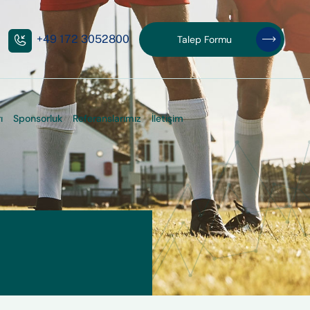
+49 172 3052800
Talep Formu
Talep Formu
ı
Sponsorluk
Referanslarımız
İletişim