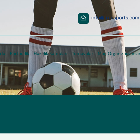
info@treusports.com
zda
Partnerlik
Hazırlık Kampları
Turnuvalar
Maç Organizasyonlar