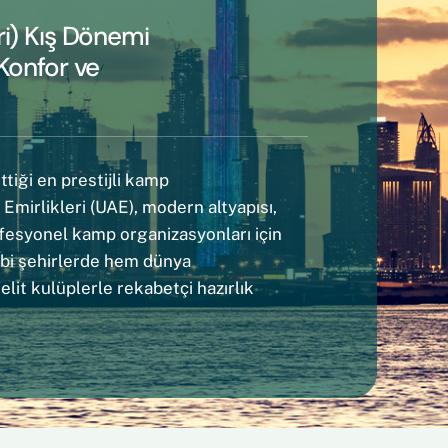
ri) Kış Dönemi
 Konfor ve
tiği en prestijli kamp
 Emirlikleri (UAE), modern altyapısı,
rofesyonel kamp organizasyonları için
gibi şehirlerde hem dünya
lit kulüplerle rekabetçi hazırlık