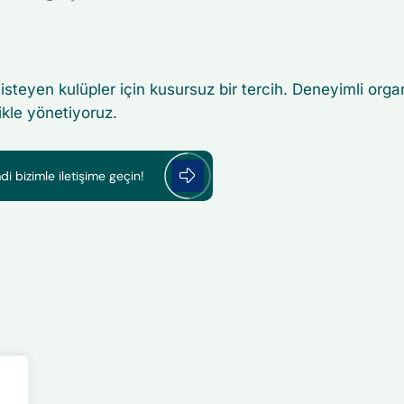
teyen kulüpler için kusursuz bir tercih. Deneyimli orga
likle yönetiyoruz.
i bizimle iletişime geçin!