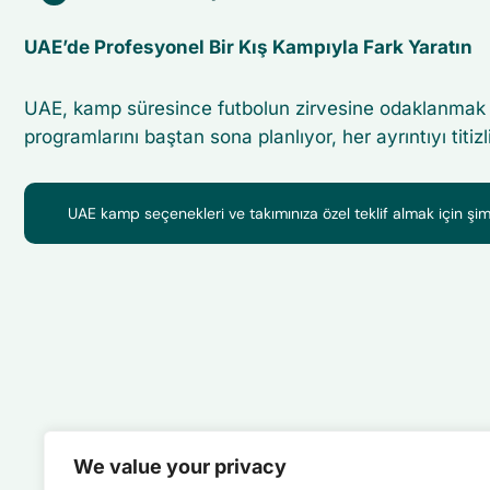
UAE’de Profesyonel Bir Kış Kampıyla Fark Yaratın
UAE, kamp süresince futbolun zirvesine odaklanmak is
programlarını baştan sona planlıyor, her ayrıntıyı titiz
UAE kamp seçenekleri ve takımınıza özel teklif almak için şimd
We value your privacy