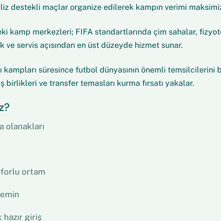
liz destekli maçlar organize edilerek kampın verimi maksimize
i kamp merkezleri; FIFA standartlarında çim sahalar, fizyote
lik ve servis açısından en üst düzeyde hizmet sunar.
 kampları süresince futbol dünyasının önemli temsilcilerini bir
 birlikleri ve transfer temasları kurma fırsatı yakalar.
z?
 olanakları
nforlu ortam
 zemin
 hazır giriş