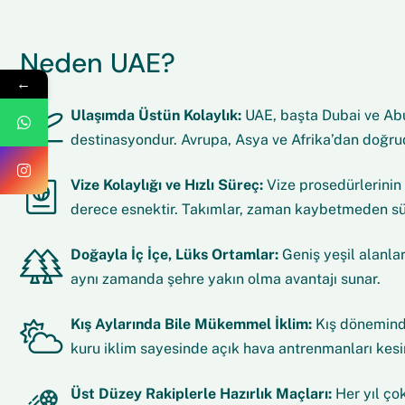
Neden UAE?
←
Ulaşımda Üstün Kolaylık:
UAE, başta Dubai ve Abu 
destinasyondur. Avrupa, Asya ve Afrika’dan doğruda
Vize Kolaylığı ve Hızlı Süreç:
Vize prosedürlerinin
derece esnektir. Takımlar, zaman kaybetmeden sü
Doğayla İç İçe, Lüks Ortamlar:
Geniş yeşil alanlar
aynı zamanda şehre yakın olma avantajı sunar.
Kış Aylarında Bile Mükemmel İklim:
Kış döneminde
kuru iklim sayesinde açık hava antrenmanları kesint
Üst Düzey Rakiplerle Hazırlık Maçları:
Her yıl çok