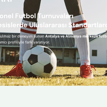
onel Futbol Turnuvaları
sislerde Uluslararası Standartlar
nutulmaz bir deneyim sunan
Antalya ve Almanya merkezli futb
mcı profiliyle fark yaratıyor.