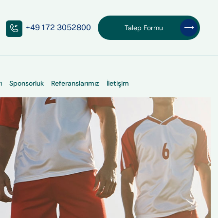
+49 172 3052800
Talep Formu
Talep Formu
ı
Sponsorluk
Referanslarımız
İletişim