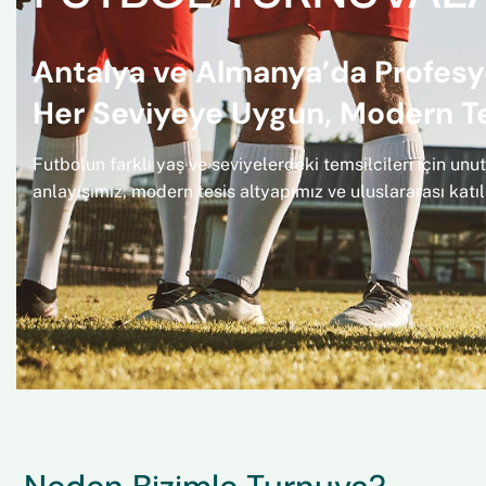
Antalya ve Almanya’da Profesy
Her Seviyeye Uygun, Modern Te
Futbolun farklı yaş ve seviyelerdeki temsilcileri için u
anlayışımız, modern tesis altyapımız ve uluslararası katılı