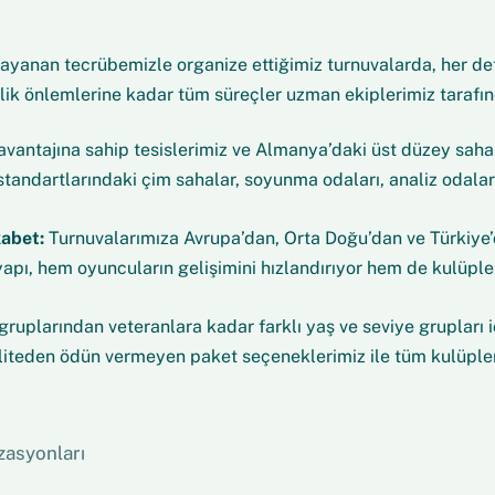
ayanan tecrübemizle organize ettiğimiz turnuvalarda, her det
lik önlemlerine kadar tüm süreçler uzman ekiplerimiz tarafınd
avantajına sahip tesislerimiz ve Almanya’daki üst düzey sah
standartlarındaki çim sahalar, soyunma odaları, analiz odala
kabet:
Turnuvalarımıza Avrupa’dan, Orta Doğu’dan ve Türkiye’de
 yapı, hem oyuncuların gelişimini hızlandırıyor hem de kulüpl
ruplarından veteranlara kadar farklı yaş ve seviye grupları 
iteden ödün vermeyen paket seçeneklerimiz ile tüm kulüpler iç
zasyonları